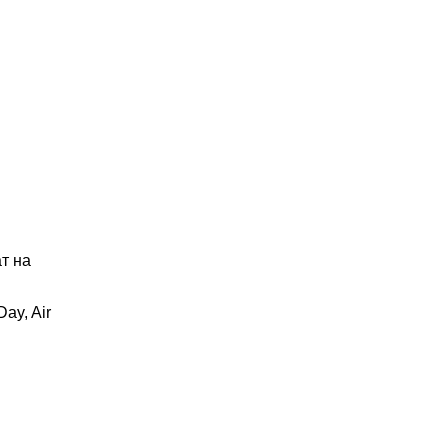
ат
на
ay, Air