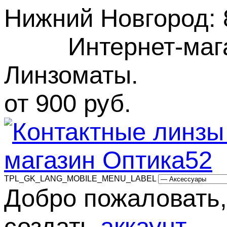
Нижний Новгород
:
Интернет-маг
Линзоматы. Бес
от 900 руб.
TPL_GK_LANG_MOBILE_MENU_LABEL
Добро пожаловать,
создать
аккаунт