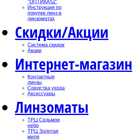
"ОПТИКА52"
Инструкция по
покупке линз в
линзоматах
Скидки/Акции
Система скидок
Акции
Интернет-магазин
Контактные
линзы
Средства ухода
Аксессуары
Линзоматы
ТРЦ Седьмое
небо
ТРЦ Золотая
миля