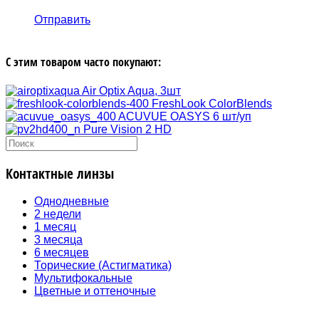
Отправить
С этим товаром часто покупают:
Air Optix Aqua, 3шт
FreshLook ColorBlends
ACUVUE OASYS 6 шт/уп
Pure Vision 2 HD
Контактные линзы
Однодневные
2 недели
1 месяц
3 месяца
6 месяцев
Торические (Астигматика)
Мультифокальные
Цветные и оттеночные